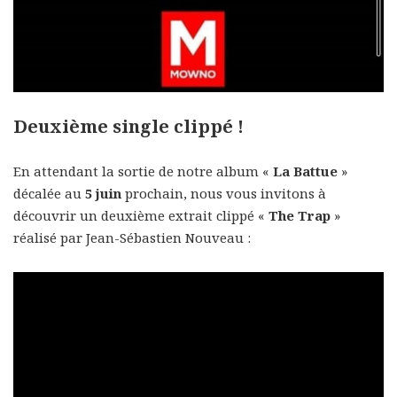
Deuxième single clippé !
En attendant la sortie de notre album «
La Battue
»
décalée au
5 juin
prochain, nous vous invitons à
découvrir un deuxième extrait clippé «
The Trap
»
réalisé par Jean-Sébastien Nouveau :