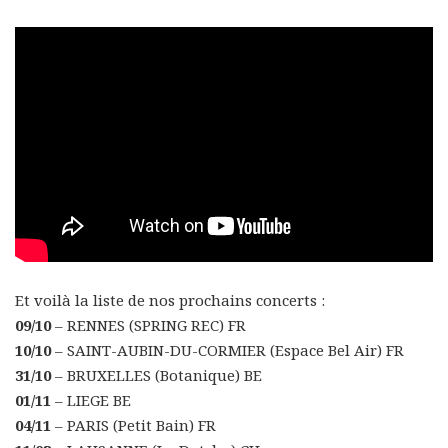
Et voilà la liste de nos prochains concerts :
09/10
– RENNES (SPRING REC) FR
10/10
– SAINT-AUBIN-DU-CORMIER (Espace Bel Air) FR
31/10
– BRUXELLES (Botanique) BE
01/11
– LIEGE BE
04/11
– PARIS (Petit Bain) FR