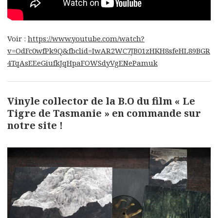
Voir :
https://www.youtube.com/watch?
v=OdFc0wfPk9Q&fbclid=IwAR2WC7JB01zHKH8sfeHL89BGR
4TqAsEEeGiufkJqHpaFOWSdyVgENePamuk
Vinyle collector de la B.O du film « Le
Tigre de Tasmanie » en commande sur
notre site !