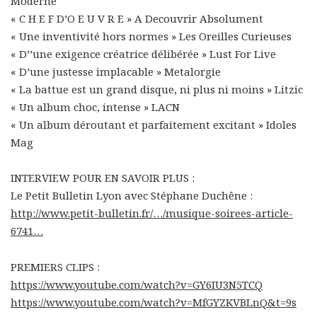
Moderne
« C H E F D’O E U V R E » A Decouvrir Absolument
« Une inventivité hors normes » Les Oreilles Curieuses
« D’’une exigence créatrice délibérée » Lust For Live
« D’une justesse implacable » Metalorgie
« La battue est un grand disque, ni plus ni moins » Litzic
« Un album choc, intense » LACN
« Un album déroutant et parfaitement excitant » Idoles
Mag
INTERVIEW POUR EN SAVOIR PLUS :
Le Petit Bulletin Lyon avec Stéphane Duchêne :
http://www.petit-bulletin.fr/…/musique-soirees-article-
6741…
PREMIERS CLIPS :
https://www.youtube.com/watch?v=GY6IU3N5TCQ
https://www.youtube.com/watch?v=MfGYZKVBLnQ&t=9s