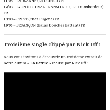
11/03
– LAUSANNE (La Datcha) CH
12/03
– LYON (FESTIVAL TRANSFER # 4, Le Transbordeur)
FR
13/03
– CREST (Chez Eugène) FR
19/05
– BESANÇON (Bains Douches Battant) FR
Troisième single clippé par Nick Uff !
Nous vous invitons à découvrir un troisième extrait de
notre album «
La Battue
» réalisé par Nick Uff :