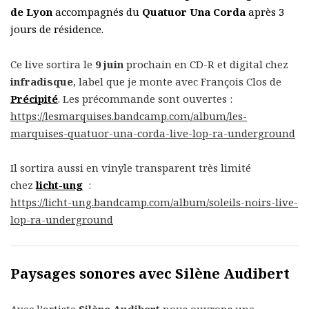
de Lyon
accompagnés du
Quatuor Una Corda
après 3
jours de résidence.
Ce live sortira le
9 juin
prochain en CD-R et digital chez
infradisque
, label que je monte avec François Clos de
Précipité
. Les précommande sont ouvertes :
https://lesmarquises.bandcamp.com/album/les-
marquises-quatuor-una-corda-live-lop-ra-underground
Il sortira aussi en vinyle transparent très limité
chez
licht-ung
:
https://licht-ung.bandcamp.com/album/soleils-noirs-live-
lop-ra-underground
Paysages sonores avec Silène Audibert
Avec l’artiste
Silène Audibert
nous ouvrons une